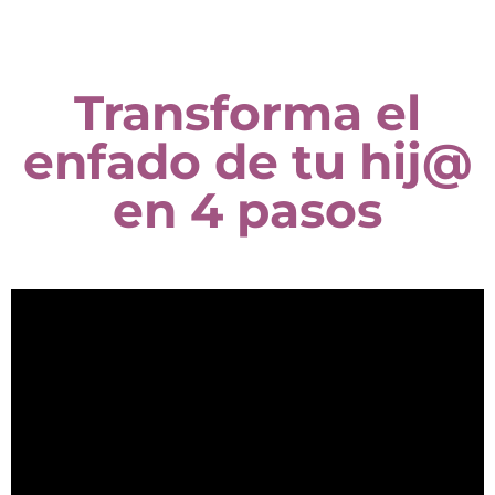
Transforma el
enfado de tu hij@
en 4 pasos